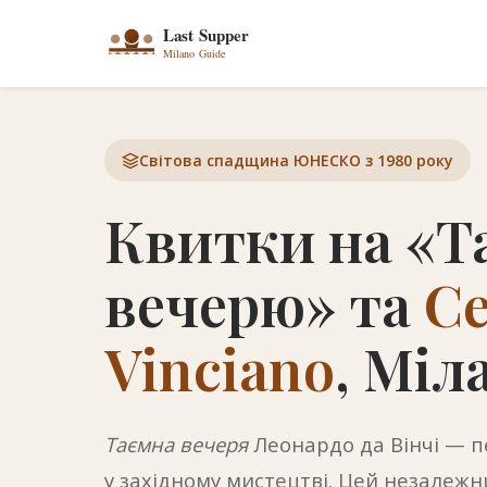
Світова спадщина ЮНЕСКО з 1980 року
Квитки на «Т
вечерю» та
Ce
Vinciano
, Міл
Таємна вечеря
Леонардо да Вінчі — 
у західному мистецтві. Цей незалежн