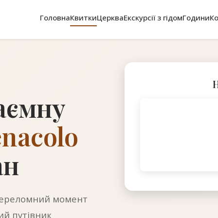
Головна
Квитки
Церква
Екскурсії з гідом
Години
К
Н
аємну
nacolo
ан
переломний момент
ий путівник