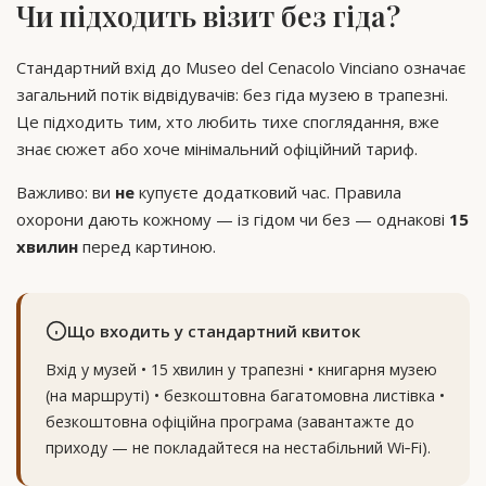
Чи підходить візит без гіда?
Стандартний вхід до Museo del Cenacolo Vinciano означає
загальний потік відвідувачів: без гіда музею в трапезні.
Це підходить тим, хто любить тихе споглядання, вже
знає сюжет або хоче мінімальний офіційний тариф.
Важливо: ви
не
купуєте додатковий час. Правила
охорони дають кожному — із гідом чи без — однакові
15
хвилин
перед картиною.
Що входить у стандартний квиток
Вхід у музей • 15 хвилин у трапезні • книгарня музею
(на маршруті) • безкоштовна багатомовна листівка •
безкоштовна офіційна програма (завантажте до
приходу — не покладайтеся на нестабільний Wi‑Fi).