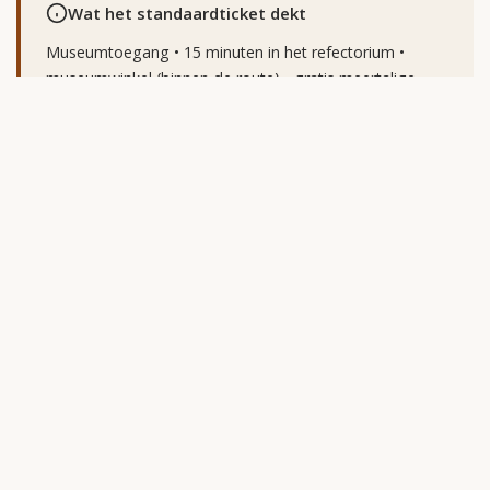
Wat het standaardticket dekt
Museumtoegang • 15 minuten in het refectorium •
museumwinkel (binnen de route) • gratis meertalige
folder • gratis officiële app (download vóór aankomst—
reken niet op wisselend Wi‑Fi).
Officiële prijzen (zonder gids)
Tarieven worden vastgesteld door het Italiaanse ministerie
van Cultuur; de cijfers hier sluiten aan bij
cenacolovinciano.org
op het moment van schrijven.
CATEGORIE
LEEFTIJD
PRIJS