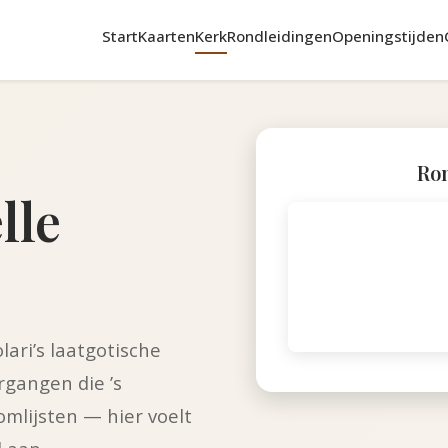
Start
Kaarten
Kerk
Rondleidingen
Openingstijden
Ron
lle
ari’s laatgotische
rgangen die ’s
mlijsten — hier voelt