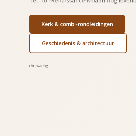
het hof-Renaissance-Milaan nog levend
Kerk & combi-rondleidingen
Geschiedenis & architectuur
ℹ️ Vrijwaring