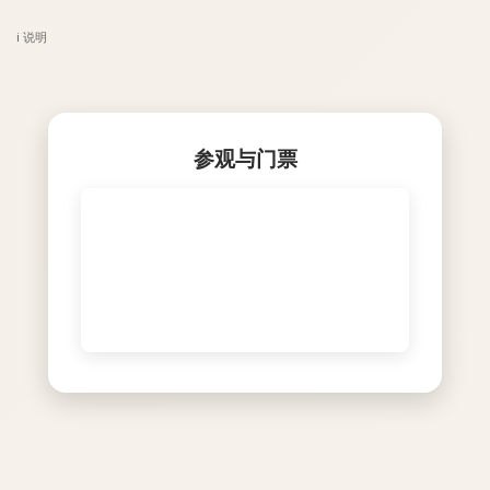
ℹ️ 说明
参观与门票