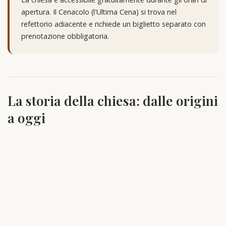
apertura. Il Cenacolo (l'Ultima Cena) si trova nel
refettorio adiacente e richiede un biglietto separato con
prenotazione obbligatoria.
La storia della chiesa: dalle origini
a oggi
La fondazione domenicana (1463-1469)
La storia di Santa Maria delle Grazie inizia nel 1463, quando il
conte Gaspare Vimercati donò ai frati domenicani un terreno
con una piccola cappella dedicata alla Madonna delle Grazie. I
lavori per la costruzione della chiesa e del convento furono
affidati all'architetto Guiniforte Solari e proseguirono fino al