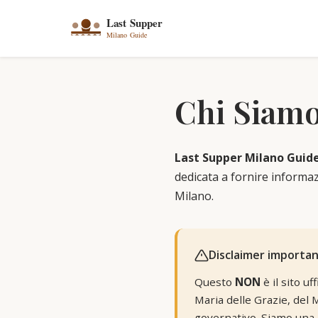
Chi Siam
Last Supper Milano Guid
dedicata a fornire informazi
Milano.
Disclaimer importa
Questo
NON
è il sito u
Maria delle Grazie, del M
governativo. Siamo una g