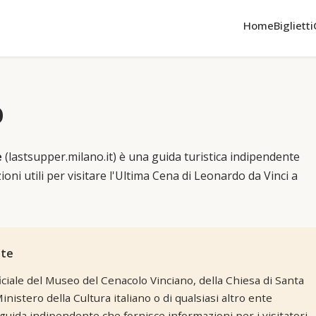
Home
Biglietti
o
e
(lastsupper.milano.it) è una guida turistica indipendente
oni utili per visitare l'Ultima Cena di Leonardo da Vinci a
nte
fficiale del Museo del Cenacolo Vinciano, della Chiesa di Santa
inistero della Cultura italiano o di qualsiasi altro ente
uida indipendente che fornisce informazioni per i visitatori.