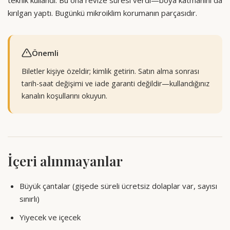
teknik kullandı. Bu ona revize süresi verdi—boya katmanını da
kırılgan yaptı. Bugünkü mikroiklim korumanın parçasıdır.
Önemli
Biletler kişiye özeldir; kimlik getirin. Satın alma sonrası
tarih-saat değişimi ve iade garanti değildir—kullandığınız
kanalın koşullarını okuyun.
İçeri alınmayanlar
Büyük çantalar (gişede süreli ücretsiz dolaplar var, sayısı
sınırlı)
Yiyecek ve içecek