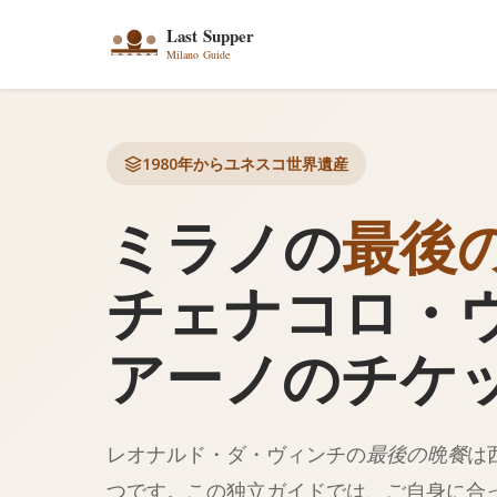
1980年からユネスコ世界遺産
ミラノの
最後
チェナコロ・
アーノのチケ
レオナルド・ダ・ヴィンチの
最後の晩餐
は
つです。この独立ガイドでは、ご自身に合