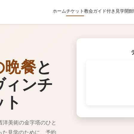
ホーム
チケット
教会
ガイド付き見学
開館
の晩餐
と
ヴィンチ
ット
西洋美術の金字塔のひと
った見学のために、予約