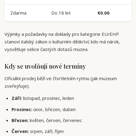
Zdarma
Do 18 let
€0.00
Výjimky a požadavky na doklady pro kategorie EU/EHP
stanoví italský zákon o kulturním dědictví; kdo má nárok,
vysvětluje sekce častých dotazů muzea.
Kdy se uvolňují nové termíny
Oficiální prodej běží ve čtvrtletním rytmu (jak muzeum
zveřejňuje):
Září:
listopad, prosinec, leden
Prosinec:
únor, březen, duben
Březen:
květen, červen, červenec
Červen:
srpen, září, říjen