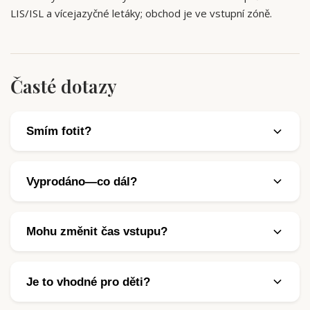
LIS/ISL a vícejazyčné letáky; obchod je ve vstupní zóně.
Časté dotazy
Smím fotit?
Ano, bez blesku. Žádné stativy ani selfie tyče. Část
patnácti minut věnujte pohledu očima, ne jen
Vyprodáno—co dál?
objektivem.
Sledujte oficiální uvolňování; hlídejte středeční
dodatečné kapacity. Licencovaní prodejci a zájezdy s
Mohu změnit čas vstupu?
průvodcem někdy drží zásoby, když veřejné sloty
Oficiální vstupenky jsou po nákupu obvykle neměnné.
zmizely.
Přečtěte si podmínky u konkrétního prodejce.
Je to vhodné pro děti?
Ano—do 18 let zdarma, ale stále potřebují