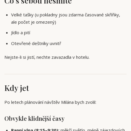
Co s sebou nesmíte
Velké tašky (u pokladny jsou zdarma časované skříňky,
ale počet je omezený)
Jídlo a pití
Otevřené deštníky uvnitř
Nejste-li si jistí, nechte zavazadla v hotelu.
Kdy jet
Po letech plánování návštěv Milána bych zvolil:
Obvykle klidnější časy
Ranní vlna (8:15–9:30):
měkčí světlo, méně zájezdových