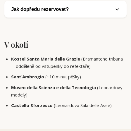
rezervovaný slot. Návštěva je krátká, což pomáhá
Jak dopředu rezervovat?
kratší pozornosti.
Vrchol léta a svátky: v den otevření prodeje pro vaše
čtvrtletí. Mimo sezonu: stále spíše týdny dopředu, ne
dny. Spolehlivé pravidlo na poslední chvíli neexistuje.
V okolí
Kostel Santa Maria delle Grazie
(Bramanteho tribuna
—odděleně od vstupenky do refektáře)
Sant’Ambrogio
(~10 minut pěšky)
Museo della Scienza e della Tecnologia
(Leonardovy
modely)
Castello Sforzesco
(Leonardova Sala delle Asse)