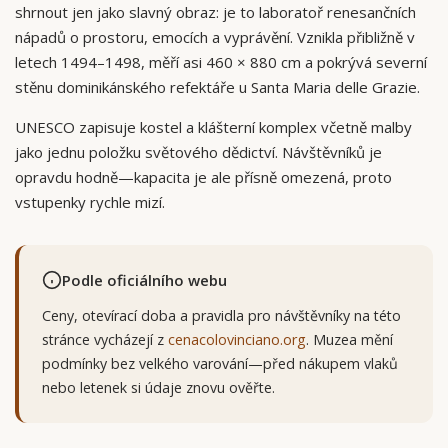
shrnout jen jako slavný obraz: je to laboratoř renesančních
nápadů o prostoru, emocích a vyprávění. Vznikla přibližně v
letech 1494–1498, měří asi 460 × 880 cm a pokrývá severní
stěnu dominikánského refektáře u Santa Maria delle Grazie.
UNESCO zapisuje kostel a klášterní komplex včetně malby
jako jednu položku světového dědictví. Návštěvníků je
opravdu hodně—kapacita je ale přísně omezená, proto
vstupenky rychle mizí.
Podle oficiálního webu
Ceny, otevírací doba a pravidla pro návštěvníky na této
stránce vycházejí z
cenacolovinciano.org
. Muzea mění
podmínky bez velkého varování—před nákupem vlaků
nebo letenek si údaje znovu ověřte.