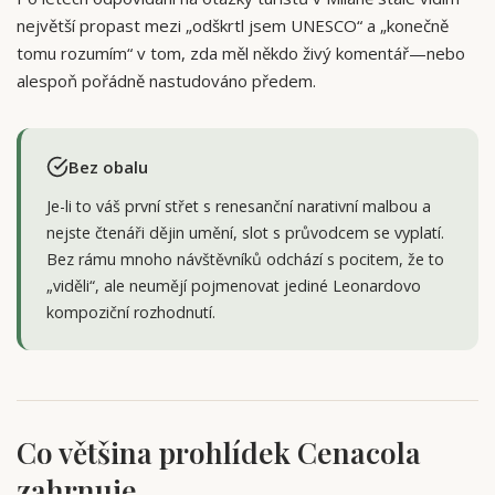
největší propast mezi „odškrtl jsem UNESCO“ a „konečně
tomu rozumím“ v tom, zda měl někdo živý komentář—nebo
alespoň pořádně nastudováno předem.
Bez obalu
Je-li to váš první střet s renesanční narativní malbou a
nejste čtenáři dějin umění, slot s průvodcem se vyplatí.
Bez rámu mnoho návštěvníků odchází s pocitem, že to
„viděli“, ale neumějí pojmenovat jediné Leonardovo
kompoziční rozhodnutí.
Co většina prohlídek Cenacola
zahrnuje