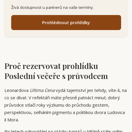
Živá dostupnost u partnerů na vaše termíny.
Prohlédnout prohlídky
Proč rezervovat prohlídku
Poslední večeře s průvodcem
Leonardova
Ultima Cena
vydá tajemství jen tehdy, víte-li, na
co se dívat. V refektáři máte přesně patnáct minut; dobrý
průvodce stlačí roky výzkumu do průchodu gestem,
perspektivou, selháním pigmentu a politikou dvora Ludovica
il Mora.
Po letech odpovídání na otázky turistů v Miláně stále vidím