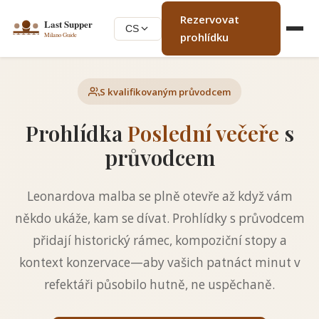
Rezervovat
CS
prohlídku
S kvalifikovaným průvodcem
Prohlídka
Poslední večeře
s
průvodcem
Leonardova malba se plně otevře až když vám
někdo ukáže, kam se dívat. Prohlídky s průvodcem
přidají historický rámec, kompoziční stopy a
kontext konzervace—aby vašich patnáct minut v
refektáři působilo hutně, ne uspěchaně.