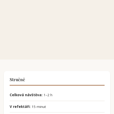
Stručně
Celková návštěva:
1–2 h
V refektáři:
15 minut