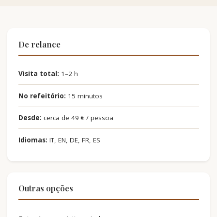
De relance
Visita total:
1–2 h
No refeitório:
15 minutos
Desde:
cerca de 49 € / pessoa
Idiomas:
IT, EN, DE, FR, ES
Outras opções