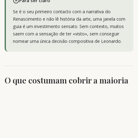
Para ser claro
Se é o seu primeiro contacto com a narrativa do
Renascimento e não lê história da arte, uma janela com
guia é um investimento sensato. Sem contexto, muitos
saem com a sensação de ter «visto», sem conseguir
nomear uma única decisão compositiva de Leonardo.
O que costumam cobrir a maioria
das visitas ao Cenáculo
Os operadores variam, mas uma visita sólida costuma ligar:
Milão por volta de 1490:
a corte dos Sforza, a
presença de Leonardo, a ligação entre o convento
dominicano e o prestígio do duque