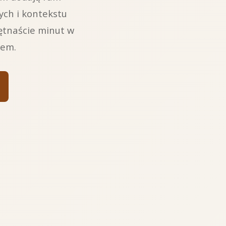
ch i kontekstu
ętnaście minut w
dem.