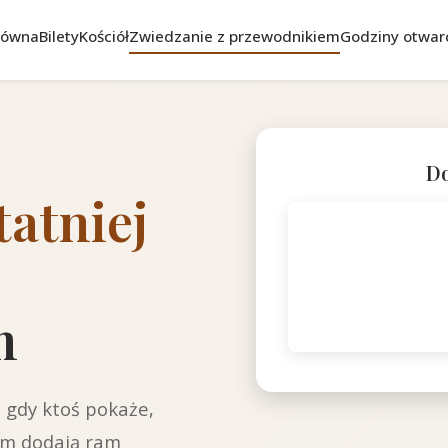
łówna
Bilety
Kościół
Zwiedzanie z przewodnikiem
Godziny otwar
Do
tatniej
m
 gdy ktoś pokaże,
iem dodają ram