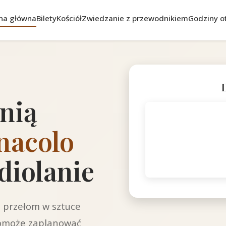
na główna
Bilety
Kościół
Zwiedzanie z przewodnikiem
Godziny o
tnią
nacolo
iolanie
o przełom w sztuce
pomoże zaplanować