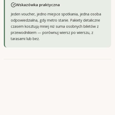
Wskazówka praktyczna
Jeden voucher, jedno miejsce spotkania, jedna osoba
odpowiedzialna, gdy metro stanie. Pakiety detaliczne
czasem kosztują mniej niż suma osobnych biletów z
przewodnikiem — porównuj wiersz po wierszu, z
tarasami lub bez.
Co zwykle zawierają wycieczki
łączone
Pierwszy blok: Cenacolo Vinciano
Wprowadzenie do mediolańskich lat Leonarda