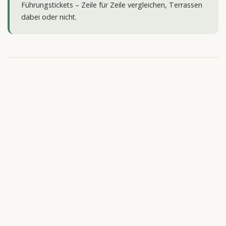
Führungstickets – Zeile für Zeile vergleichen, Terrassen
dabei oder nicht.
Was Kombi-Touren meist
beinhalten
Erster Block: Cenacolo Vinciano
Einführung in Leonardos Mailand-Jahre
Terminierter Museumseintritt (dieselben staatlichen
Regeln wie für alle)
Fünfzehn Minuten im Refektorium mit Kommentar
Manche Termine ergänzen einen Kurzbesuch in Santa