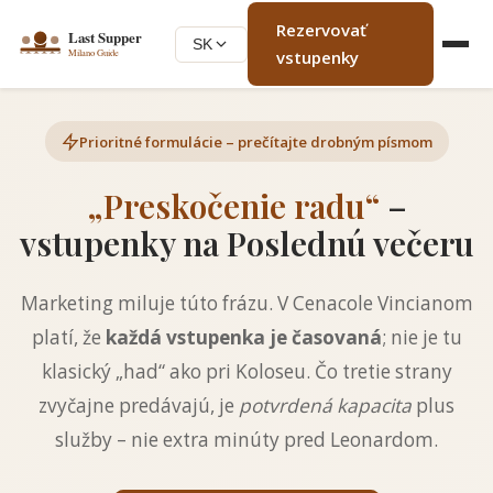
Rezervovať
SK
vstupenky
Prioritné formulácie – prečítajte drobným písmom
„Preskočenie radu“
–
vstupenky na Poslednú večeru
Marketing miluje túto frázu. V Cenacole Vincianom
platí, že
každá vstupenka je časovaná
; nie je tu
klasický „had“ ako pri Koloseu. Čo tretie strany
zvyčajne predávajú, je
potvrdená kapacita
plus
služby – nie extra minúty pred Leonardom.