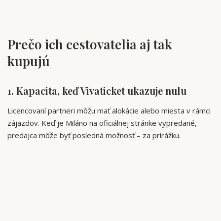
Prečo ich cestovatelia aj tak
kupujú
1. Kapacita, keď Vivaticket ukazuje nulu
Licencovaní partneri môžu mať alokácie alebo miesta v rámci
zájazdov. Keď je Miláno na oficiálnej stránke vypredané,
predajca môže byť posledná možnosť – za prirážku.
2. Menej boja s talianskymi formulármi
Oficiálny predaj sa otvára štvrťročne a mizne rýchlo. OTA
pošlú okamžité poukázy v jazyku, ktoré návštevníci naozaj
čítajú.