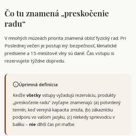
Čo tu znamená „preskočenie
radu“
V mnohých múzeách priorita znamená obísť fyzický rad. Pri
Poslednej večeri je postup iný: bezpečnosť, klimatické
predsiene a 15-minútové vlny sú dané. Čas vstupu si
rezervujete týždne dopredu.
Úprimná definícia
Keďže
všetky
vstupy vyžadujú rezerváciu, produkty
„preskočenie radu“ zvyčajne znamenajú: (a) potvrdený
termín, keď verejná kapacita zmizla, (b) zákaznícku
podporu vo vašom jazyku, (c) niekedy sprievodcu v
balíku –
nie
dlhší čas pri maľbe.