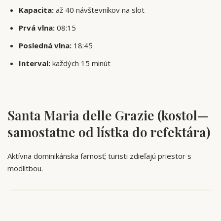
Kapacita:
až 40 návštevníkov na slot
Prvá vlna:
08:15
Posledná vlna:
18:45
Interval:
každých 15 minút
Santa Maria delle Grazie (kostol—
samostatne od lístka do refektára)
Aktívna dominikánska farnosť; turisti zdieľajú priestor s
modlitbou.
POPOLUDNIE /
DEŇ
RÁNO
VEČER