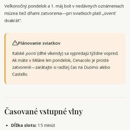
Veľkonočný pondelok a 1. máj boli v nedávnych oznámeniach
múzea tiež dňami zatvorenia—pri sviatkoch platí „overiť
dvakrát“.
Plánovanie sviatkov
Italské
ponti
(dlhé víkendy) sa vypredajú týždne vopred.
Ak máte v Miláne len pondelok, Cenacolo je proste
zatvorené—zarátajte si radšej čas na Duomo alebo
Castello.
Časované vstupné vlny
Dĺžka slotu:
15 minút